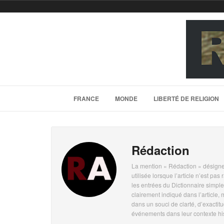
FRANCE
MONDE
LIBERTÉ DE RELIGION
Rédaction
La mention « Rédaction » désigne 
utilisée lorsque l’article n’est p
les entrées du Dictionnaire simple
clairement indiqué dans l’article,
dans un souci de clarté, d’exactitud
événements dans leur contexte histo