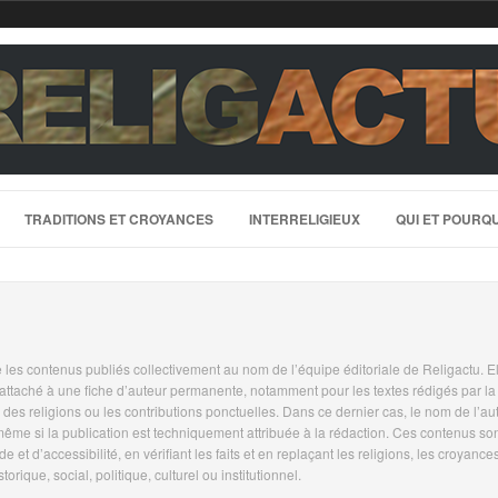
TRADITIONS ET CROYANCES
INTERRELIGIEUX
QUI ET POURQU
les contenus publiés collectivement au nom de l’équipe éditoriale de Religactu. El
as rattaché à une fiche d’auteur permanente, notamment pour les textes rédigés par la
 des religions ou les contributions ponctuelles. Dans ce dernier cas, le nom de l’au
 même si la publication est techniquement attribuée à la rédaction. Ces contenus so
e et d’accessibilité, en vérifiant les faits et en replaçant les religions, les croyances
rique, social, politique, culturel ou institutionnel.