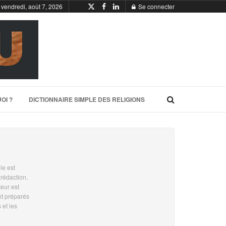
vendredi, août 7, 2026
Se connecter
OI ?
DICTIONNAIRE SIMPLE DES RELIGIONS
le est
 rédaction,
teur est
nt préparés
 et les