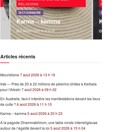
RELIGIONS
RELIGIONS
DICTIONNAIRE
DICTIONNAIRE
Karma – kamma
Kabbale
6 AOÛT 2026 À 17 H 00
3 AOÛT 2026 À 10 
Articles récents
Mouridisme
7 août 2026 à 13 h 19
Irak — Près de 20 à 22 millions de pèlerins chiites à Kerbala
pour l’Arbaïn
7 août 2026 à 09 h 02
En Australie, faut-il interdire les manifestations devant les lieux
de culte ?
6 août 2026 à 11 h 15
Karma – kamma
5 août 2026 à 20 h 23
À la pagode Dhammabhirom, une table ronde interreligieuse
autour de l’égalité devant la loi
5 août 2026 à 15 h 04