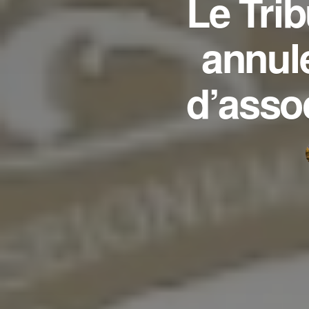
Le Trib
annule
d’asso