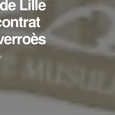
de Lille
contrat
verroès
0