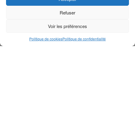
Refuser
Voir les préférences
Politique de cookies
Politique de confidentialité
Genre éditorial
Actualité
Les évêques catholiques du Ghana expriment leur
désaccord avec la récente loi
anti-gay
adoptée par le
parlement, appelée « Human Sexual Rights and Family
Value Bill » (projet de loi sur les droits humains sexuels et
les valeurs familiales). Cette loi prévoit des peines de
prison pour les personnes LGBTQ+ ainsi que pour celles et