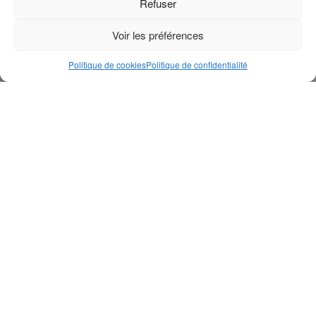
Refuser
Voir les préférences
Politique de cookies
Politique de confidentialité
Les évêques catholiques de Floride ont demandé à
l’administration du président Donald Trump de suspendre
temporairement les opérations de contrôle et d’expulsion
des migrants pendant la période de Noël. Cette demande
figure dans une
lettre rendue publique
le 22 décembre,
adressée au président des États-Unis ainsi qu’au
gouverneur de Floride, Ron DeSantis.
Le texte est signé par huit évêques membres de la
Florida
Conference of Catholic Bishops
, qui regroupe l’ensemble