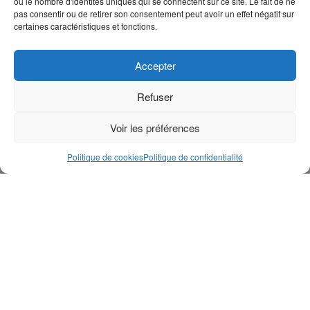
ou le nombre d'identités uniques qui se connectent sur ce site. Le fait de ne
pas consentir ou de retirer son consentement peut avoir un effet négatif sur
certaines caractéristiques et fonctions.
Accepter
Refuser
Voir les préférences
Politique de cookies
Politique de confidentialité
Lors de la journée de commémoration des victimes de
l’Holocauste, l’archevêque Elpidophoros d’Amérique,
figure éminente parmi les fidèles orthodoxes grecs
d’Amérique du Nord et du Sud, a exprimé son inquiétude
face à la prolifération de l’antisémitisme perpétré par