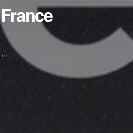
 France
0