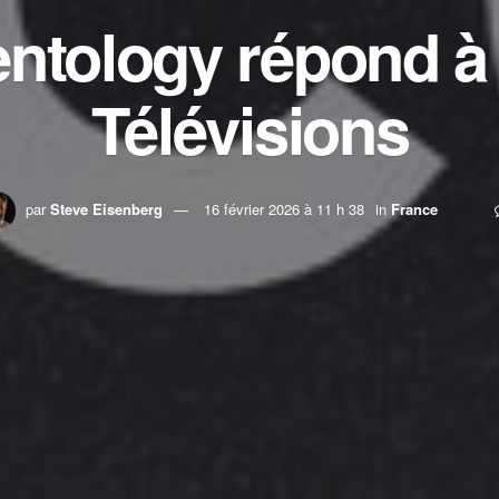
entology répond à
Télévisions
par
Steve Eisenberg
16 février 2026 à 11 h 38
in
France