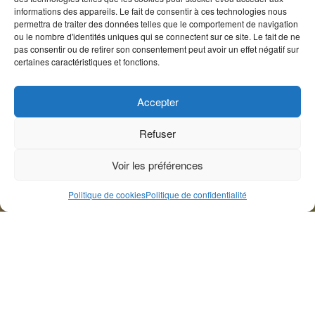
informations des appareils. Le fait de consentir à ces technologies nous
permettra de traiter des données telles que le comportement de navigation
ou le nombre d'identités uniques qui se connectent sur ce site. Le fait de ne
pas consentir ou de retirer son consentement peut avoir un effet négatif sur
certaines caractéristiques et fonctions.
Accepter
Refuser
Voir les préférences
Politique de cookies
Politique de confidentialité
Le 9 octobre 2025, la
Cour européenne des droits de
l’homme
à Strasbourg a jugé que l’Ukraine avait violé le
droit à la liberté religieuse d’une petite communauté