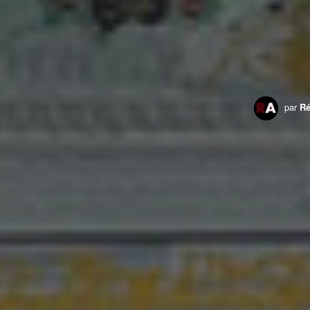
par
Ré