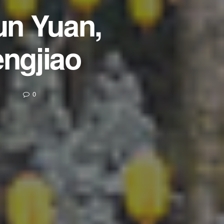
un Yuan,
engjiao
0