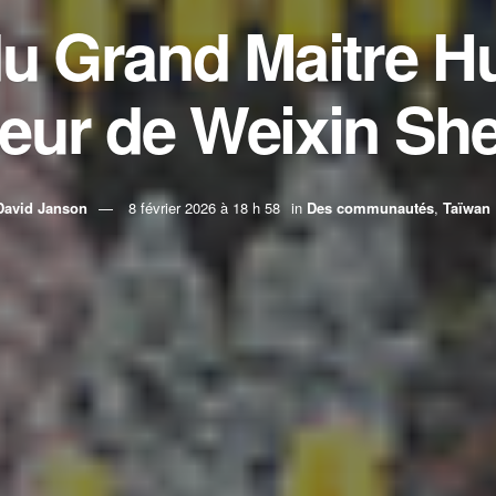
u Grand Maitre H
eur de Weixin Sh
David Janson
8 février 2026 à 18 h 58
in
Des communautés
,
Taïwan