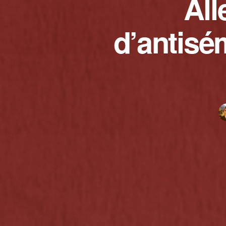
All
d’antisé