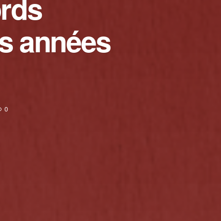
ords
es années
0