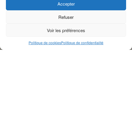
Accepter
Refuser
Voir les préférences
Politique de cookies
Politique de confidentialité
La Cour suprême israélienne a récemment décidé de
mettre fin aux subventions gouvernementales accordées
aux nombreux ultra-orthodoxes qui ne participent pas au
service militaire obligatoire. Cette décision pourrait avoir
des répercussions significatives sur le gouvernement et les
dizaines de milliers d’hommes religieux qui refusent de
servir dans l’armée.