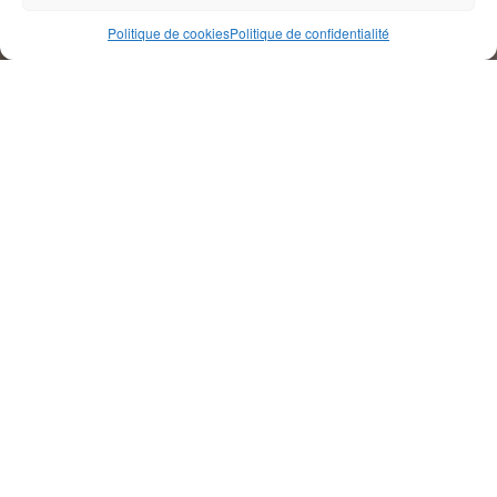
Politique de cookies
Politique de confidentialité
Mostar – United Religions Initiative – URI