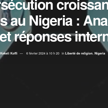
rsécution croissan
s au Nigeria : An
et réponses intern
Kekeli Koffi
6 février 2024 à 10 h 20
in
Liberté de religion
,
Nigeria