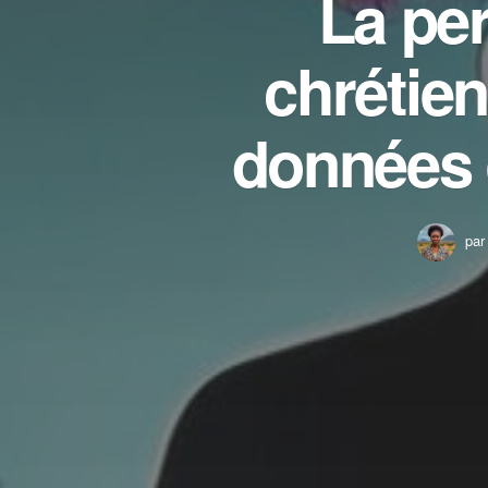
La pe
chrétien
données 
par