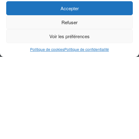
Accepter
Refuser
Voir les préférences
Politique de cookies
Politique de confidentialité
Dans les ruines fumantes d’une petite église à Melitopol,
seule une croix brisée subsiste sur un mur lézardé. Le
silence, lourd et solennel, pèse sur les bancs calcinés où
résonnaient autrefois les chants du samedi. Des tessons
de vitraux éclatés jonchent le sol, témoins muets d’un culte
défunt. Depuis l’été 2022, l’administration d’occupation
russe marche d’une main de fer pour étouffer toute fidélité