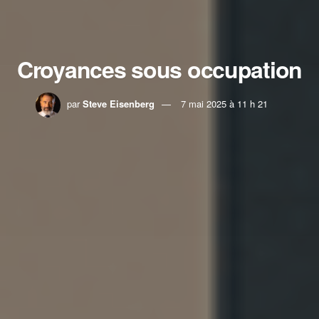
Croyances sous occupation
par
Steve Eisenberg
7 mai 2025 à 11 h 21