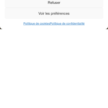
Refuser
Voir les préférences
Politique de cookies
Politique de confidentialité
Genre éditorial
Actualité
Face à la nécessité croissante de pourvoir aux postes
pastoraux vacants en Romandie, les universités de
Lausanne et de
Genève
ont conjointement approuvé la
mise en place d’un programme de certificat accéléré en
théologie.
Dès la rentrée prochaine, une nouvelle voie s’ouvrira pour